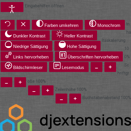
Eingabehilfen öffnen
In
Farben umkehren
Monochrom
ha
Dunkler Kontrast
Heller Kontrast
ltsskalierung
Niedrige Sättigung
Hohe Sättigung
10
Links hervorheben
Überschriften hervorheben
0
%
Sc
Bildschirmleser
Lesemodus
hriftgr
öße
100
%
Zeilenhöhe
100
%
Buchstabenabstand
100
%